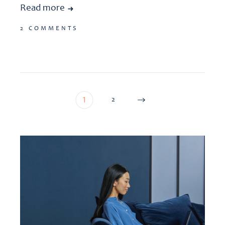
Read more
2 COMMENTS
Pagination
1
2
des
publications