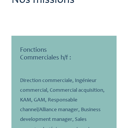
Nos missions
Fonctions
Commerciales h/f :
Direction commerciale, Ingénieur
commercial, Commercial acquisition,
KAM, GAM, Responsable
channel/Alliance manager, Business
development manager, Sales