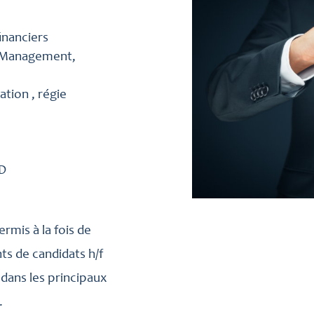
inanciers
ty Management,
tion , régie
LD
rmis à la fois de
ts de candidats h/f
dans les principaux
.