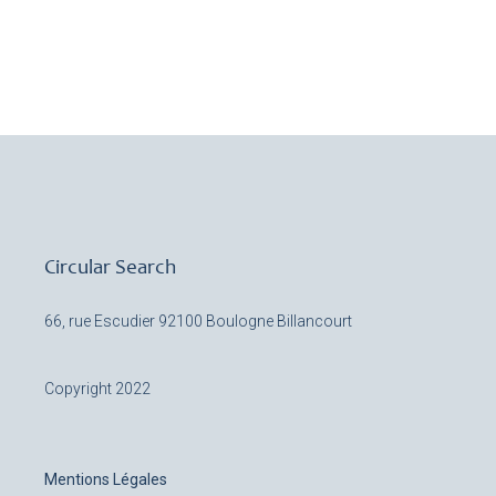
Circular Search
66, rue Escudier
92100 Boulogne Billancourt
Copyright 2022
Mentions Légales