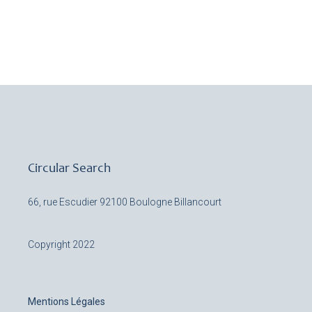
Circular Search
66, rue Escudier
92100 Boulogne Billancourt
Copyright 2022
Mentions Légales