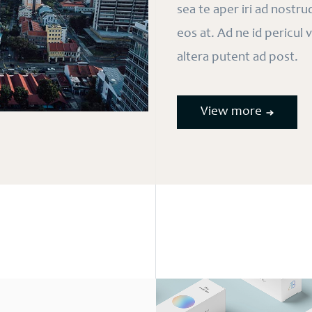
sea te aper iri ad nostr
eos at. Ad ne id pericul
altera putent ad post.
View more