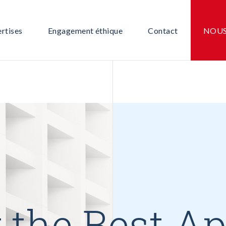
de Consommation /Retail
rtises
Engagement éthique
Contact
NOUS
bilier
Digital
ices – Communication
de Consommation /Retail
strie
bilier
Digital
ices – Communication
strie
 the Best A