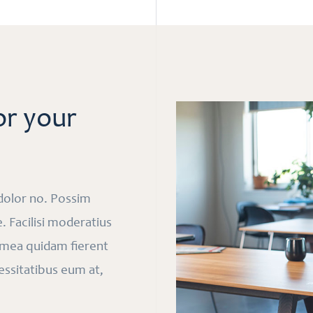
or your
dolor no. Possim
e. Facilisi moderatius
l mea quidam fierent
ssitatibus eum at,