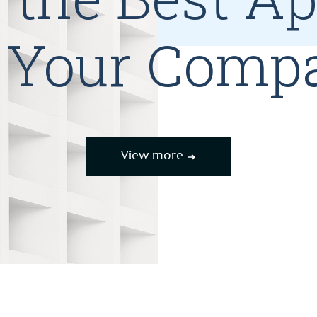
r Your Comp
View more