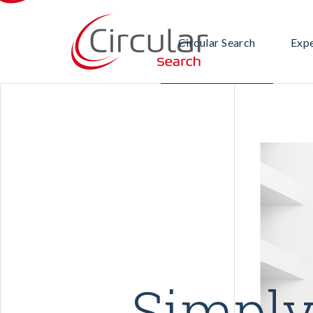
Notre équipe
Gran
Circular Search
Expe
Notre offre
Immo
Notre méthodologie
IT – 
Pourquoi nous choisir ?
Serv
Notre équipe
Gran
Indu
Notre offre
Immo
Notre méthodologie
IT – 
Pourquoi nous choisir ?
Serv
Indu
Simply