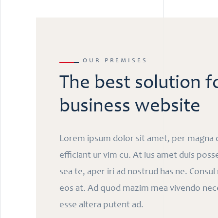
OUR PREMISES
The best solution f
business website
Lorem ipsum dolor sit amet, per magna 
efficiant ur vim cu. At ius amet duis poss
sea te, aper iri ad nostrud has ne. Consu
eos at. Ad quod mazim mea vivendo nece
esse altera putent ad.