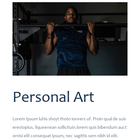
Personal Art
Lorem Ipsum luhis shoyt thoto ionvers uf. Proin qual de suis
erestopius. liqueenean sollicituin.lorem quis bibendum auct
ornisi elit consequat ipsum, nec sagittis sem nibh id elit.