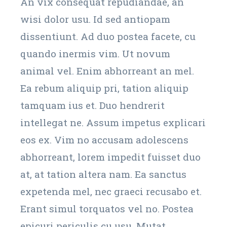
An vix consequat repudiandae, an
wisi dolor usu. Id sed antiopam
dissentiunt. Ad duo postea facete, cu
quando inermis vim. Ut novum
animal vel. Enim abhorreant an mel.
Ea rebum aliquip pri, tation aliquip
tamquam ius et. Duo hendrerit
intellegat ne. Assum impetus explicari
eos ex. Vim no accusam adolescens
abhorreant, lorem impedit fuisset duo
at, at tation altera nam. Ea sanctus
expetenda mel, nec graeci recusabo et.
Erant simul torquatos vel no. Postea
epicuri periculis cu usu. Mutat