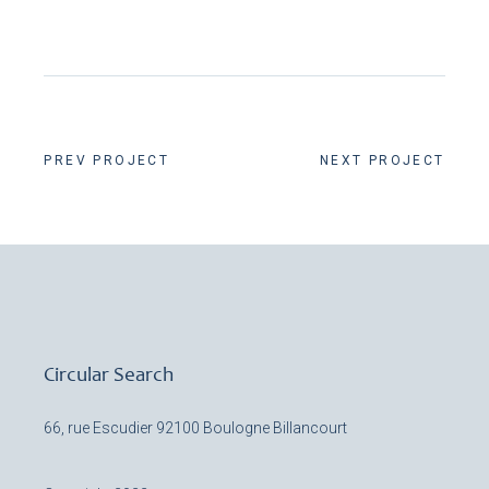
PREV PROJECT
NEXT PROJECT
Circular Search
66, rue Escudier
92100 Boulogne Billancourt