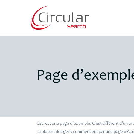
Page d’exempl
Ceci est une page d’exemple. C’est différent d’un art
La plupart des gens commencent par une page « À pro