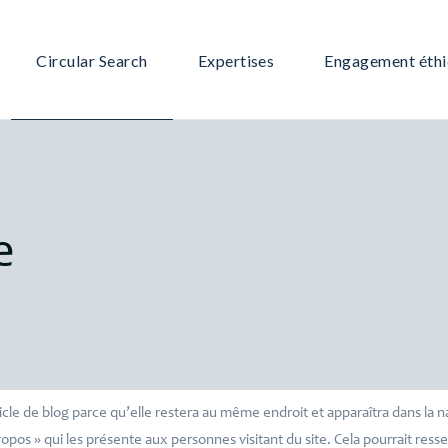
Circular Search
Expertises
Engagement éth
Notre équipe
Grande Consommation /Retail
Notre offre
Immobilier
Notre méthodologie
IT – Digital
e
Pourquoi nous choisir ?
Services – Communication
Industrie
icle de blog parce qu’elle restera au même endroit et apparaîtra dans la na
pos » qui les présente aux personnes visitant du site. Cela pourrait res