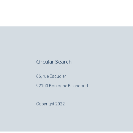
Circular Search
66, rue Escudier
92100 Boulogne Billancourt
Copyright 2022