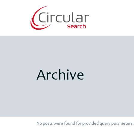
Archive
No posts were found for provided query parameters.