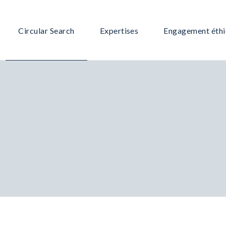
Circular Search
Expertises
Engagement éth
Notre équipe
Grande Consommation /Retail
Notre offre
Immobilier
Notre méthodologie
IT – Digital
Pourquoi nous choisir ?
Services – Communication
Industrie